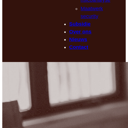
risicoanalyse
Maatwerk
security
Subsidie
Over ons
Nieuws
Contact