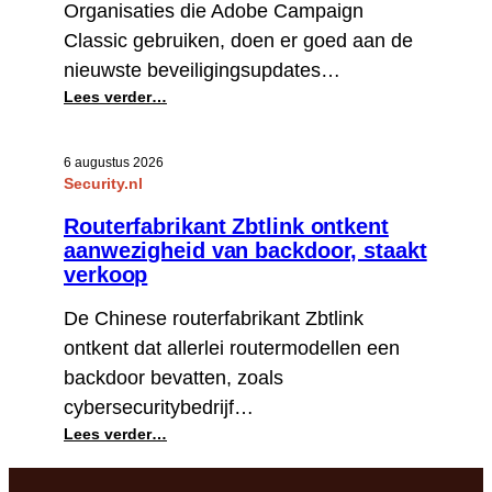
Organisaties die Adobe Campaign
Classic gebruiken, doen er goed aan de
nieuwste beveiligingsupdates…
:
Lees verder…
Kwetsbaarheden
in
6 augustus 2026
Adobe
Security.nl
Campaign
Classic
Routerfabrikant Zbtlink ontkent
aanwezigheid van backdoor, staakt
verkoop
De Chinese routerfabrikant Zbtlink
ontkent dat allerlei routermodellen een
backdoor bevatten, zoals
cybersecuritybedrijf…
:
Lees verder…
Routerfabrikant
Zbtlink