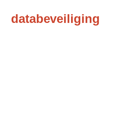
Sterke
databeveiliging
begint van
binnenuit
Cyberdreigingen raken juist het
MKB.
Voorkom stilstand,
datalekken en reputatieschade met
structurele digitale weerbaarheid.
Laat zwakke plekken in je IT-
omgeving niet onopgemerkt. Wij
helpen je scannen, analyseren en