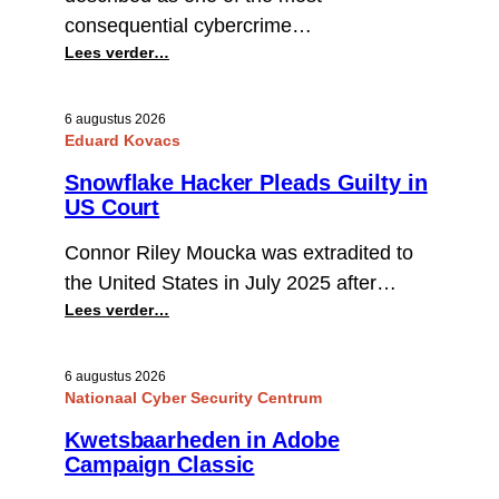
consequential cybercrime…
:
Lees verder…
Canadian
Man
6 augustus 2026
Pleads
Eduard Kovacs
Guilty
in
Snowflake Hacker Pleads Guilty in
Snowflake
US Court
Extortions
Connor Riley Moucka was extradited to
the United States in July 2025 after…
:
Lees verder…
Snowflake
Hacker
6 augustus 2026
Pleads
Nationaal Cyber Security Centrum
Guilty
in
Kwetsbaarheden in Adobe
US
Campaign Classic
Court