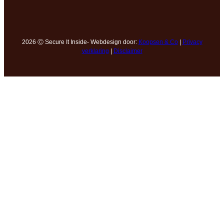
2026 Ⓒ Secure It Inside- Webdesign door:
Koopsen & Co
|
Privacy
verklaring
|
Disclaimer