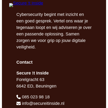
ontkent
aanwezigheid
van
Cybersecurity begint met inzicht en
backdoor,
een goed gesprek. Vertel ons waar je
staakt
tegenaan loopt en wij adviseren je over
verkoop
een passende oplossing. Samen
zorgen we voor grip op jouw digitale
veiligheid.
Contact
Secure !t Inside
Forelgracht 63
6642 ED, Beuningen
085 023 98 18
info@secureitinside.nl